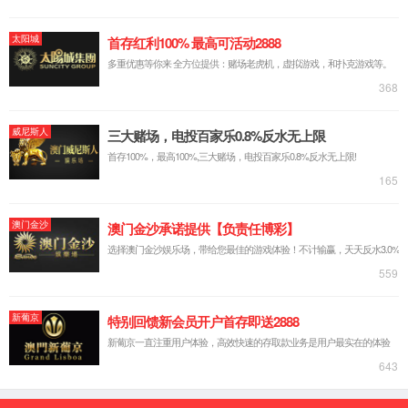
[招投标公告]
劳务分
[招投标公告]
机械设
[招投标公告]
材料采
[招投标公告]
劳务分
[招投标公告]
机械设
[招投标公告]
材料采
[招投标公告]
中标公
[招投标公告]
中标公
[招投标公告]
济南市
[招投标公告]
劳务分
[招投标公告]
山东齐
[招投标公告]
济南市
[招投标公告]
济南市