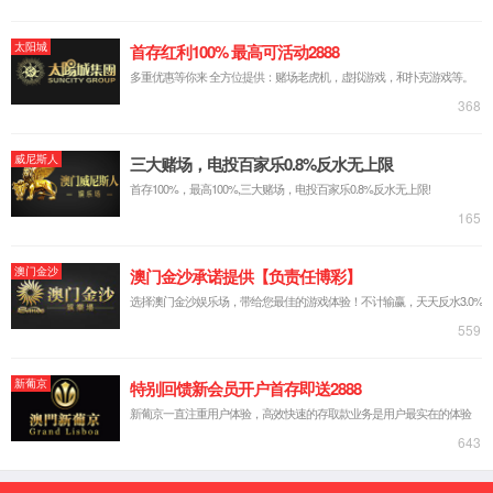
塔。朝鲜劳动党总书记、国务委员长金正恩和夫人李雪主陪同。
当地时间6月9日上午，正在朝鲜进行国事访问的中共中央总书记
人李雪主陪同。这是习近平整理花篮缎带。新华社记者 丁海涛 摄
10时40分许，习近平和彭丽媛乘车抵达坐落于牡丹峰麓的中朝
缎带上写着“中国人民志愿军烈士永垂不朽”。习近平缓步走上平台，
列式。
当地时间6月9日上午，正在朝鲜进行国事访问的中共中央总书记
人李雪主陪同。这是习近平整理花篮缎带。新华社记者 谢环驰 摄
习近平夫妇在金正恩夫妇陪同下步入友谊塔纪念厅。金正恩向习
片和油画作品。习近平驻足良久，仔细观看。习近平认真翻阅志愿军
习近平和金正恩一致认为，上世纪50年代中朝共同战斗的岁月是
育、青少年思想道德教育，让伟大的抗美援朝精神发扬光大，让伟大