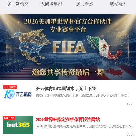
时政要闻
习近平
发表时间：2026/
当地时间6月9日上午，正在朝鲜进行国事访问的中共中央总书记
人李雪主陪同。新华社记者 丁海涛 摄
新华社平壤6月9日电（记者 李忠发 朱基钗）当地时间6月9日