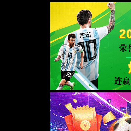
米兰电竞(MILAN·CHN认证)-Mast
首 页
米兰电竞平台
企业文化