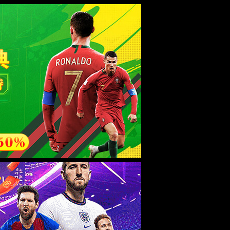
服务热线
0531-76612777
标公告