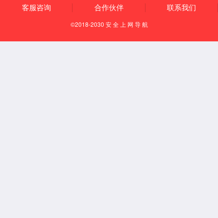
上一篇:
战高温 耐酷暑 保生产 增效益
米兰电竞平台
企业文化
精品工程
电话：0531-76612777