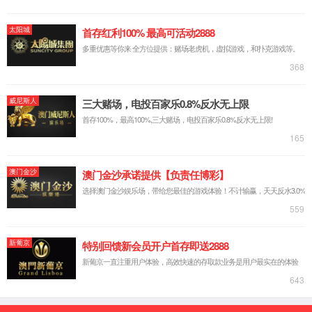
工作调研汇报会由曹殿军局长主持。米兰电竞平台党总支书记徐宏利
负责人逐一介绍了前段时间对米兰电竞平台各项帮扶支持措施落实情
曹殿军局长对米兰电竞平台成立以来取得的成绩给予了充分肯定, 
有干不成的事。有作为才能有地位，才能有收益。他强调，米兰电竞
持措施，要从讲政治的高度，坚定不移强化政治担当，全方位支持米
在新的一年里，公司将在新一届局党组坚强领导下，积极争取项目、
台公司，更好地服务于我市交通建设和经济发展。